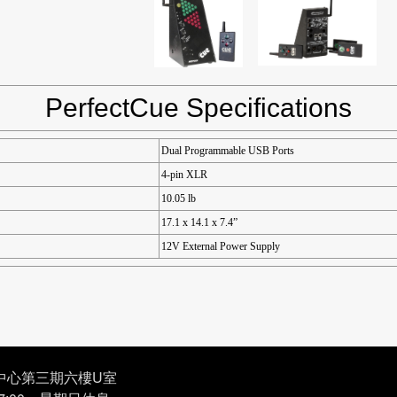
PerfectCue Specifications
Dual Programmable USB Ports
4-pin XLR
10.05 lb
17.1 x 14.1 x 7.4”
12V External Power Supply
業中心第三期六樓U室