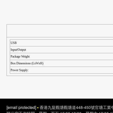
USB
Input/Output
Package Weight
Box Dimensions (LxWxH)
Power Supply:
[email protected]
香港九龍觀塘觀塘道448-450號官塘工