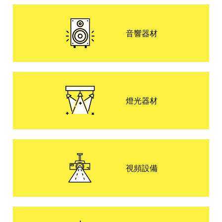
電子布幕機關系統
音響器材
户外帳篷
場地間隔伸縮布幕
無線對講機
電油發電機
燈光器材
入水式欄河/負重固定
五間隔電線蓋
鏡面旋轉玻璃球
視頻設備